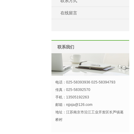
联系方式
在线留言
联系我们
电话：025-58393936 025-58394793
传真：025-58392570
手机：13505192263
邮箱：
njjxja@126.com
地址：江苏南京市沿江工业开发区长芦镇葛
桥村