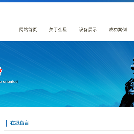
网站首页
关于金星
设备展示
成功案例
在线留言